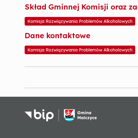
Skład Gminnej Komisji oraz z
Komisja Rozwiązywania Problemów Alkoholowych
Dane kontaktowe
Komisja Rozwiązywania Problemów Alkoholowych
-