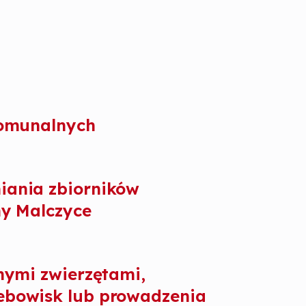
komunalnych
iania zbiorników
ny Malczyce
nymi zwierzętami,
ebowisk lub prowadzenia