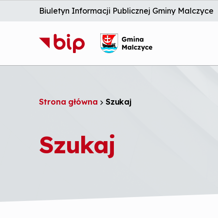
Biuletyn Informacji Publicznej Gminy Malczyce
S
k
i
p
t
o
m
a
Instrukcja
Deklar
i
Strona główna
Szukaj
n
c
o
n
Szukaj
t
e
n
t