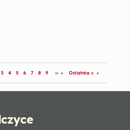
3
4
5
6
7
8
9
››
Ostatnia »
czyce