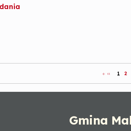
adania
‹‹
1
2
Pagination
Gmina Mal