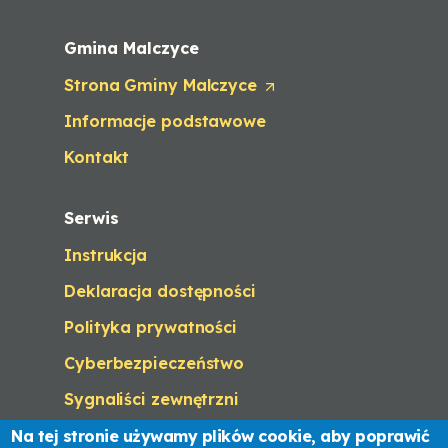
a
b
/
Gmina Malczyce
w
Strona Gminy Malczyce
i
(
n
O
Informacje podstawowe
d
p
o
e
Kontakt
w
n
)
s
i
Serwis
n
a
Instrukcja
n
e
Deklaracja dostępności
w
t
Polityka prywatności
a
Cyberbezpieczeństwo
b
/
Sygnaliści zewnętrzni
w
i
Na tej stronie używamy plików cookie, aby poprawić
n