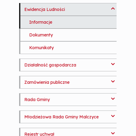
Referaty
a
Informacje
i
Jednostki organizacyjne
Ewidencja Ludności
Statut Gminy
n
Dokumenty
c
Oświata
Biblioteka
Informacje
Raport o stanie Gminy Malczyce
o
n
Budżet gminy
GOPS
Komunikaty
Dokumenty
t
Regulamin organizacyjny
e
Podatki i opłaty lokalne
Gminny Ośrodek Kultury i Sportu
Rejestr Placówek Oświatowych
Budżet na 2024 rok
Komunikaty
n
Oświadczenia majątkowe
t
Sprzedaż, dzierżawa, najem
Malczyckie Usługi Komunalne Sp. z
Rejestr Żłobków i Klubów
Opłaty za wodę i ścieki
Nabór na wolne stanowiska pracy
Działalność gospodarcza
o.o.
Dziecięcych
Obwieszczenia, komunikaty
Podatek rolny
Informacje
Publiczne Przedszkole w Malczycach
Zwrot kosztów kształcenia
Zamówienia publiczne
Podatek od nieruchomości
pracowników młodocianych
Samodzielny Publiczny Zakład Opieki
Komunikaty
Podatek od środków transportowych
Rada Gminy
Zdrowotnej
Dowóz i zwrot kosztów przejazdu
uczniów
Plany Zamówień Publicznych
Opłata od posiadania psów
Radni Gminy Malczyce
Szkoła Podstawowa w Malczycach
Młodzieżowa Rada Gminy Malczyce
Platforma zakupowa – zamówienia od
Opłata targowa
Stałe komisje Rady Gminy
Żłobek Publiczny w Malczycach
kwoty 130 000 zł netto
Młodzieżowa Rada Gminy Malczyce
Rejestr uchwał