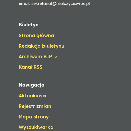
email: sekretariat@malczyce.wroc.pl
Biuletyn
Strona główna
Redakcja biuletynu
Archiwum BIP
(
O
Kanał RSS
p
e
n
Nawigacja
s
i
Aktualności
n
a
Rejestr zmian
n
e
Mapa strony
w
t
Wyszukiwarka