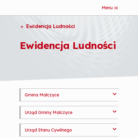
Menu
S
k
i
Ewidencja Ludności
p
t
o
Ewidencja Ludności
m
a
i
n
c
o
n
t
e
Gmina Malczyce
S
n
k
t
Biuletyn Informacji Publicznej
i
Urząd Gminy Malczyce
p
Informacje podstawowe
t
Władze Gminy
o
Urząd Stanu Cywilnego
Sołectwa
Wpłaty / Nr Konta
m