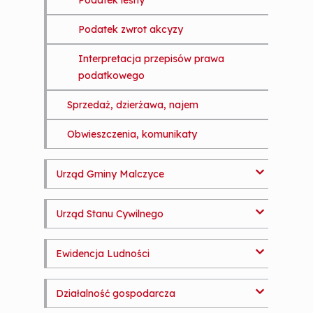
Podatek leśny
Podatek zwrot akcyzy
Interpretacja przepisów prawa
podatkowego
Sprzedaż, dzierżawa, najem
Obwieszczenia, komunikaty
Urząd Gminy Malczyce
Władze Gminy
Urząd Stanu Cywilnego
Referaty
Informacje
Ewidencja Ludności
Statut Gminy
Dokumenty
Informacje
Raport o stanie Gminy Malczyce
Działalność gospodarcza
Dokumenty