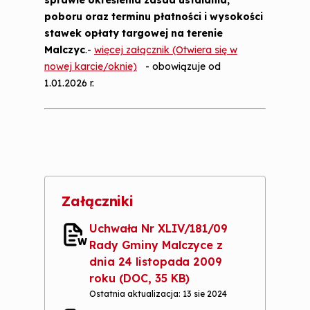
sprawie określenia zasad ustalania,
Kontrole punktów sprzedaży napojów
Kontrola
poboru oraz terminu płatności i wysokości
alkoholowych
stawek opłaty targowej na terenie
Rejestr umów
Kontrola zarządcza
Malczyc
.-
więcej załącznik (Otwiera się w
nowej karcie/oknie)
- obowiązuje od
Sprzedaż alkoholu
1.01.2026 r.
Sprawy obronne i bezpieczeństwo
Petycje
Komunikaty
Zarządzanie Kryzysowe
Sprawy obronności
Załączniki
Dystrybucja jodku potasu
Uchwała Nr XLIV/181/09
Rady Gminy Malczyce z
Ostrzeganie i alarmowanie ludności
dnia 24 listopada 2009
roku
(DOC, 35 KB)
Ostatnia aktualizacja: 13 sie 2024