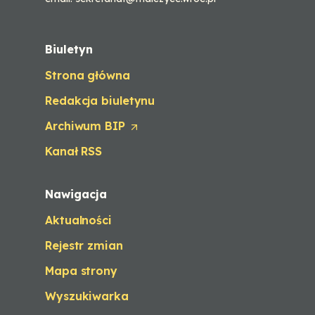
Biuletyn
Strona główna
Redakcja biuletynu
Archiwum BIP
(
O
Kanał RSS
p
e
n
Nawigacja
s
i
Aktualności
n
a
Rejestr zmian
n
e
Mapa strony
w
t
Wyszukiwarka
a