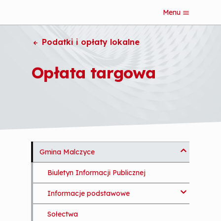
Menu
S
k
i
Podatki i opłaty lokalne
p
t
o
Opłata targowa
m
a
i
n
c
o
n
t
e
Gmina Malczyce
S
n
k
t
Biuletyn Informacji Publicznej
i
p
Informacje podstawowe
t
o
Sołectwa
Wpłaty / Nr Konta
m