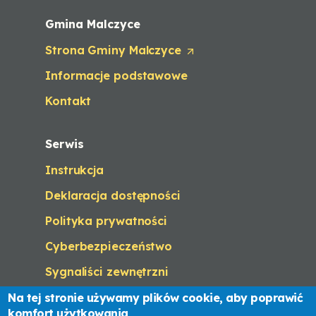
b
/
Gmina Malczyce
w
Strona Gminy Malczyce
i
(
n
O
Informacje podstawowe
d
p
o
e
Kontakt
w
n
)
s
i
Serwis
n
a
Instrukcja
n
e
Deklaracja dostępności
w
t
Polityka prywatności
a
Cyberbezpieczeństwo
b
/
Sygnaliści zewnętrzni
w
i
Na tej stronie używamy plików cookie, aby poprawić
n
komfort użytkowania