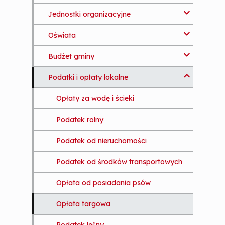
a
i
Jednostki organizacyjne
n
c
Oświata
Biblioteka
o
n
Budżet gminy
GOPS
Komunikaty
t
e
Podatki i opłaty lokalne
Gminny Ośrodek Kultury i Sportu
Rejestr Placówek Oświatowych
Budżet na 2024 rok
n
t
Malczyckie Usługi Komunalne Sp. z
Rejestr Żłobków i Klubów
Opłaty za wodę i ścieki
o.o.
Dziecięcych
Podatek rolny
Publiczne Przedszkole w Malczycach
Zwrot kosztów kształcenia
Podatek od nieruchomości
pracowników młodocianych
Samodzielny Publiczny Zakład Opieki
Podatek od środków transportowych
Zdrowotnej
Dowóz i zwrot kosztów przejazdu
uczniów
Opłata od posiadania psów
Szkoła Podstawowa w Malczycach
Opłata targowa
Żłobek Publiczny w Malczycach